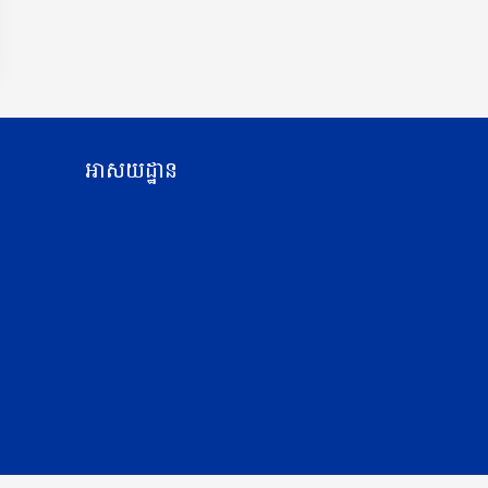
អាសយដ្ឋាន