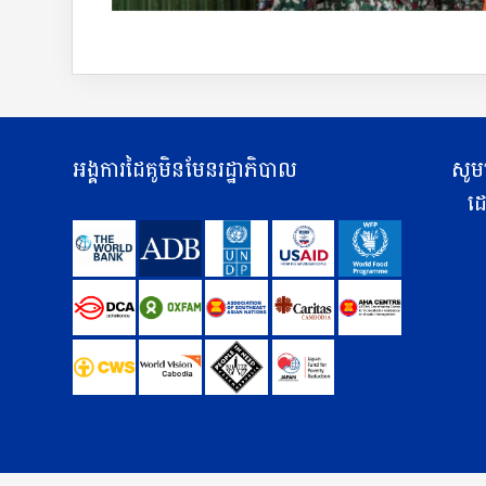
អង្គការដៃគូមិនមែនរដ្ឋាភិបាល
សូម
ដោ