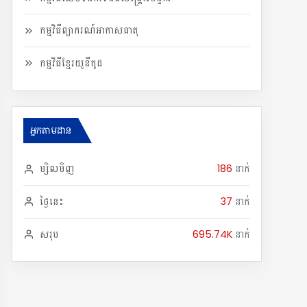
កម្មវិធីព្យាករណ៍អាកាសធាតុ
កម្មវិធីខ្មែរយូនីកូដ
អ្នកតាមដាន
ម្សិលមិញ
186
នាក់
ថ្ងៃនេះ
37
នាក់
សរុប
695.74K
នាក់