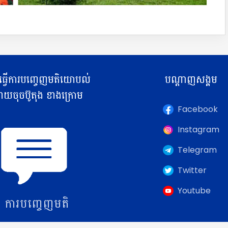
ធ្វើការបញ្ចេញមតិយោបល់
បណ្តាញសង្គម
យចុចប៊ូតុង ខាងក្រោម
Facebook
Instagram
Telegram
Twitter
Youtube
ការបញ្ចេញមតិ