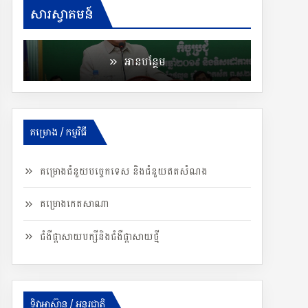
ទេសរដ្ឋមន្ដ្រី គន់ គីម ណែនាំឲ្យត្រៀមលក្ខណៈជាមុន
សារស្វាគមន៍
ដើម្បីសង្គ្រោះប្រជាពលរដ្ឋពេលមានគ្រោះមហន្ដរាយ
អានបន្ថែម
គម្រោង / កម្មវិធី
គម្រោងជំនួយបច្ចេកទេស និងជំនួយឥតសំណង
គម្រោងកេតសាណា
ជំងឺផ្តាសាយបក្សីនិងជំងឺផ្តាសាយថ្មី
ទិវាអាស៊ាន / អន្តរជាតិ