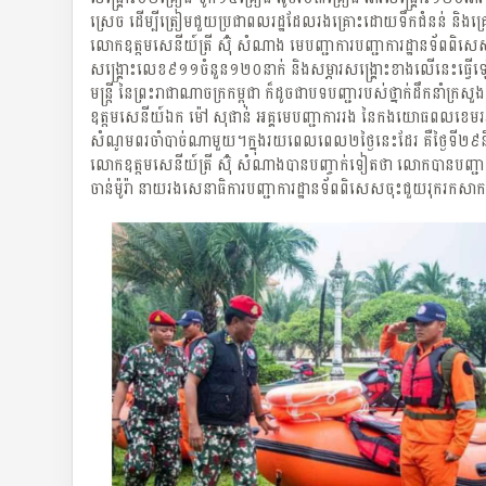
ស្រេច ដើម្បីត្រៀមជួយប្រជាពលរដ្ឋដែលរងគ្រោះដោយទឹកជំនន់ ន
លោកឧត្តមសេនីយ៍ត្រី ស៊ុំ សំណាង មេបញ្ជាការបញ្ជាការដ្ឋានទ័ពពិសេ
សង្គ្រោះលេខ៩១១ចំនួន១២០នាក់ និងសម្ភារសង្គ្រោះខាងលើនេះធ្វើឡើ
មន្ត្រី នៃព្រះរាជាណាចក្រកម្ពុជា ក៏ដូចជាបទបញ្ជារបស់ថ្នាក់ដឹកនា
ឧត្តមសេនីយ៍ឯក ម៉ៅ សុផាន់ អគ្គមេបញ្ជាការរង នៃកងយោធពលខេមរភូ
សំណូមពរចាំបាច់ណាមួយ។ក្នុងរយពេលពេល២ថ្ងៃនេះដែរ គឺថ្ងៃទី២៩
លោកឧត្តមសេនីយ៍ត្រី ស៊ុំ សំណាងបានបញ្ចាក់ទៀតថា លោកបានបញ្ជាកម
ចាន់ម៉ូរ៉ា នាយរងសេនាធិការបញ្ជាការដ្ឋានទ័ពពិសេសចុះជួយរុករកស