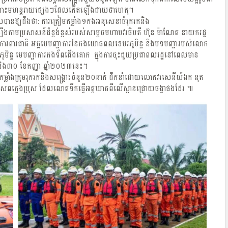
ិងគ្រោះមហន្តរាយផ្សេងៗដែលកើតឡើងជាយថាហេតុ។
សបានឱ្យដឹងថា: ការត្រៀមកម្លាំង១កងអនុសេនាធំរុករកនិង
ងតាមប្រសាសន៍ដ៏ខ្ពង់ខ្ពស់របស់សម្តេចមហាបវរធិបតី ហ៊ុន ម៉ាណែត នាយករដ្ឋ
ំក្រសួងការពារជាតិ អគ្គមេបញ្ជាការនៃកងយោធពលខេមរភូមិន្ទ និងបទបញ្ជារបស់លោក
មិន្ទ មេបញ្ជាការកងទ័ពជើងគោក ក្នុងការចុះជួយប្រជាពលរដ្ឋនៅពេលមាន
និង៣០ ខែកញ្ញា ឆ្នាំ២០២៣នេះ។
្លាំងក្រុមរុករកនិងសង្គ្រោះចំនួន២០នាក់ ដឹកនាំដោយលោកវរសេនីយ៍ឯក នុត
ាកសពក្មេងប្រុស ដែលលោតទឹកធ្វើអត្តឃាតពីលើស្ពានជ្រោយចង្វាផងដែរ ៕