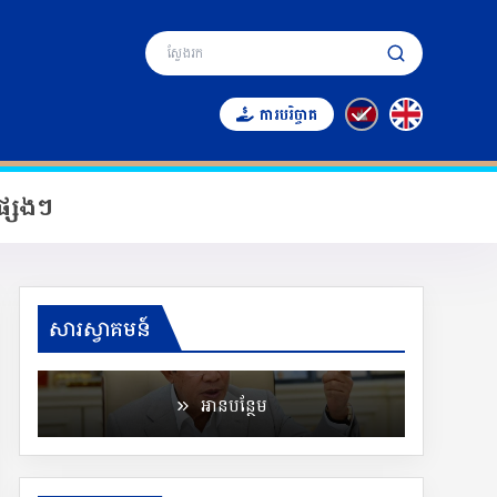
ការបរិច្ចាគ
្សេងៗ
សម្តេចអគ្គមហាសេនាបតីតេជោ ហ៊ុន សែន នាយក
រដ្ឋមន្ត្រី នៃព្រះរាជាណាចក្រកម្ពុជា និងជា
សារស្វាគមន៍
ប្រធានគណ:កម្មាធិការជាតិគ្រប់គ្រងគ្រោះមហន្តរាយ
អានបន្ថែម