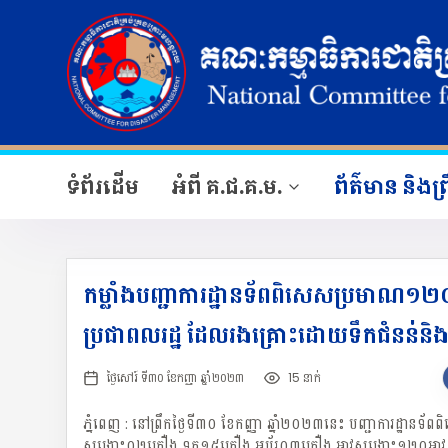
ទំព័រដើម
អំពី គ.ជ.គ.ម.
ព័ត៌មាន និងព្រ
កម្លាំងបញ្ជាការដ្ឋានទ័ពពិសេសប្រមាណ១២
ប្រជាពលរដ្ឋ ដែលរងគ្រោះដោយទឹកជំនន់
ថ្ងៃសៅរ៍ ទី៣០ ខែកញ្ញា ឆ្នាំ២០២៣
15 នាក់
ភ្នំពេញ : នៅព្រឹកថ្ងៃទី៣០ ខែកញ្ញា ឆ្នាំ២០២៣នេះ បញ្ជាការដ្ឋានទ
សង្គ្រោះ០២គ្រឿង ទូក១៥គ្រឿង អូប័រ០៣គ្រឿង អាវសង្គ្រោះ១២០អាវ 