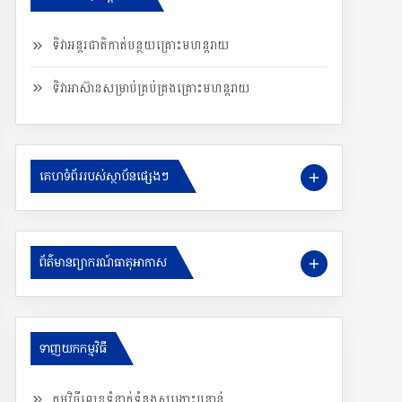
ទិវាអន្តរជាតិកាត់បន្ថយគ្រោះមហន្តរាយ
ទិវាអាស៊ានសម្រាប់គ្រប់គ្រងគ្រោះមហន្តរាយ
គេហទំព័ររបស់ស្ថាប័នផ្សេងៗ
ព័ត៌មានព្យាករណ៍ធាតុអាកាស
ទាញយកកម្មវិធី
កម្មវិធីលេខទំនាក់ទំនងសង្រ្គោះបន្ទាន់