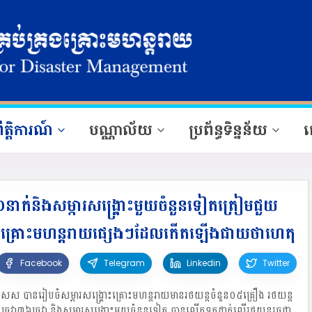
ឹត្តិការណ៍
បណ្ណាល័យ
ប្រព័ន្ធទិន្នន័យ
ផ
០នាក់និងសម្ភារសង្គ្រោះមួយចំនួនទៀតត្រៀមជួយ
និងគ្រោះមហន្តរាយផ្សេងៗដែលកើតឡើងជាយថាហេតុ
Facebook
Telegram
Linkedin
Twitter
័ពពិសេស បានរៀបចំសម្ភារសង្គ្រោះគ្រោះមហន្តរាយមានរថយន្តចំនួន០៥គ្រឿង រថយន្ត
ច្រវា៣៦ច្រវា និងសម្ភារសង្គ្រោះមួយចំនួនទៀត បានលើកទុកដាក់លើរថយន្តរួចជា