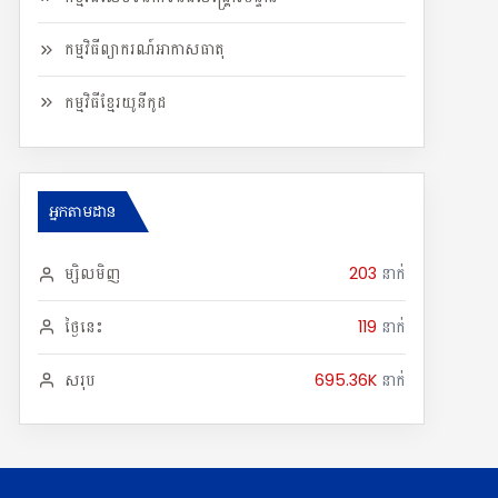
កម្មវិធីព្យាករណ៍អាកាសធាតុ
កម្មវិធីខ្មែរយូនីកូដ
អ្នកតាមដាន
ម្សិលមិញ
203
នាក់
ថ្ងៃនេះ
119
នាក់
សរុប
695.36K
នាក់