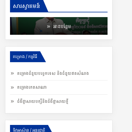
ទេសរដ្ឋមន្ដ្រី គន់ គីម ណែនាំឲ្យត្រៀមលក្ខណៈជាមុន
សារស្វាគមន៍
ដើម្បីសង្គ្រោះប្រជាពលរដ្ឋពេលមានគ្រោះមហន្ដរាយ
អានបន្ថែម
គម្រោង / កម្មវិធី
គម្រោងជំនួយបច្ចេកទេស និងជំនួយឥតសំណង
គម្រោងកេតសាណា
ជំងឺផ្តាសាយបក្សីនិងជំងឺផ្តាសាយថ្មី
ទិវាអាស៊ាន / អន្តរជាតិ