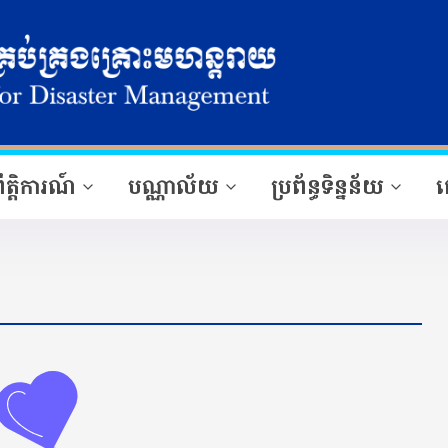
ឹត្តិការណ៍
បណ្ណាល័យ
ប្រព័ន្ធទិន្នន័យ
ផ