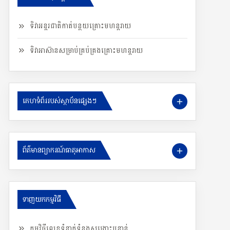
ទិវាអន្តរជាតិកាត់បន្ថយគ្រោះមហន្តរាយ
ទិវាអាស៊ានសម្រាប់គ្រប់គ្រងគ្រោះមហន្តរាយ
គេហទំព័ររបស់ស្ថាប័នផ្សេងៗ
ព័ត៌មានព្យាករណ៍ធាតុអាកាស
ទាញយកកម្មវិធី
កម្មវិធីលេខទំនាក់ទំនងសង្រ្គោះបន្ទាន់