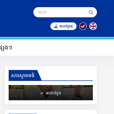
ការបរិច្ចាគ
្សេងៗ
សម្តេចអគ្គមហាសេនាបតីតេជោ ហ៊ុន សែន នាយក
រដ្ឋមន្ត្រី នៃព្រះរាជាណាចក្រកម្ពុជា និងជា
សារស្វាគមន៍
ប្រធានគណ:កម្មាធិការជាតិគ្រប់គ្រងគ្រោះមហន្តរាយ
អានបន្ថែម