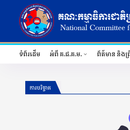
ទំព័រដើម
អំពី គ.ជ.គ.ម.
ព័ត៌មាន និងព្រ
ការបរិច្ចាគ